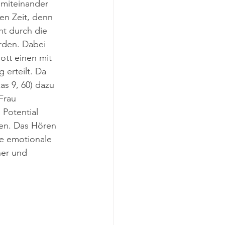
 miteinander 
en Zeit, denn 
t durch die 
rden. Dabei 
tt einen mit 
 erteilt. Da 
s 9, 60) dazu 
Frau 
 Potential 
en. Das Hören 
e emotionale 
er und 