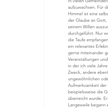
In vielen Gemeinden r
aufzuwachsen. Für d
Himmel ist eine sel
der Glaube an Gott,
seinem Willen auszur
durchgeführt. Nur we
die Taufe empfangen
ein relevantes Erlebn
gerne miteinander ge
Veranstaltungen und
in der ich viele Jah
Zweck, andere ebenf
ungewöhnlichen oder
Aufmerksamkeit der 
beispielsweise die G
überreicht wurde. Er
Langeweile begann er