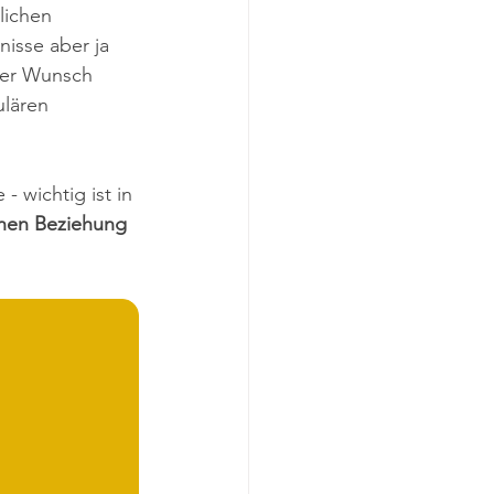
lichen 
isse aber ja 
der Wunsch 
lären 
 wichtig ist in 
chen Beziehung 