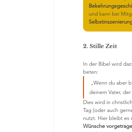
Bekehrungsgeschic
und kann bei Mitgl
Selbstinszenierun
2. Stille Zeit
In der Bibel wird da
beten:
 „Wenn du aber betest, so geh in dein Kämmerlein und schließ die Tür zu und bete zu 
deinem Vater, der
Dies wird in christli
Tag (oder auch gerne
nutzt. Hier bleibt es
Wünsche vorgetrag