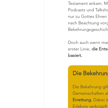
Testament ankam. Mit
Podcasts und Talksho
nur zu Gottes Ehre
nach Beachtung vorg
Bekehrungsgeschichte
Doch auch wenn man k
erster Linie, 
die Ents
basiert.
Die Bekehrung
Die Bekehrung gilt
Gemeinschaften al
Errettung
. Dabei 
Erlebnis verknüpft.