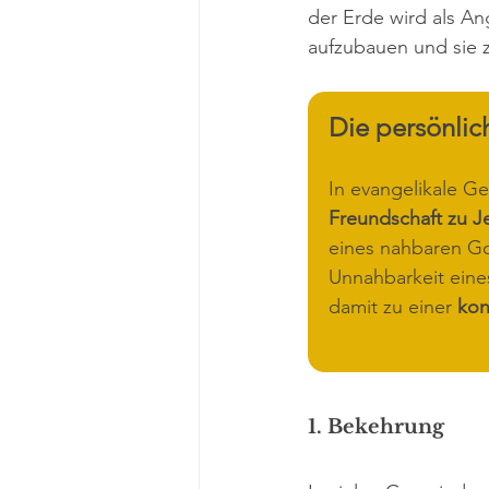
der Erde wird als An
aufzubauen und sie z
Die persönli
In evangelikale Ge
Freundschaft zu J
eines nahbaren Go
Unnahbarkeit eine
damit zu einer 
kon
1. Bekehrung