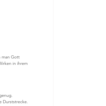
n man Gott 
irken in ihrem 
 genug.
 Durststrecke. 