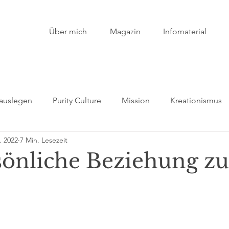
Über mich
Magazin
Infomaterial
 auslegen
Purity Culture
Mission
Kreationismus
. 2022
7 Min. Lesezeit
uch
Okkultimus
Persönliche Beziehung zu Gott
A
sönliche Beziehung zu