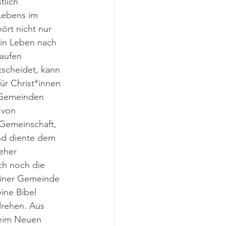
tlich 
Lebens im 
rt nicht nur 
in Leben nach 
aufen 
tscheidet, kann 
ür Christ*innen 
 Gemeinden 
 von 
 Gemeinschaft, 
und diente dem 
eher 
ch noch die 
einer Gemeinde 
ine Bibel 
drehen. Aus 
beim Neuen 