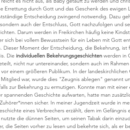
eicht es nicht aus, als Baby getauft zu werden und chris
ie Errettung durch Gott und das Geschenk des ewigen 
bstständige Entscheidung zwingend notwendig. Dazu gehö
 sondern auch der Entschluss, Gott nachzufolgen und se
ichten. Darum werden in Freikirchen häufig keine Kindst
r sich bei vollem Bewusstsein für ein Leben mit Gott en
. Dieser Moment der Entscheidung, die Bekehrung, ist f
is. Die 
individuellen Bekehrungsgeschichten 
werden in
teilt, nicht nur untereinander, sondern auch im Rahmen
 vor einem größeren Publikum. In der landeskirchlichen
re Mitglied war, wurde dies "Zeugnis ablegen" genannt 
alls zur Bekehrung zu ermutigen. Konnte man mit einer 
 spannenden Geschichte aufwarten, hatte man zusätzli
Zuhörer*innen sicher. In meiner Jugendzeit wurde in m
eschichte eines Verbrechers erzählt, dem im Gefängnis e
 nutzte die dünnen Seiten, um seinen Tabak darin einzu
, die Seiten vorher zu lesen und bekehrte sich, als er 