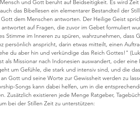
ensch und Gott beruht auf Beidseitigkeit. Es wird Zeit
auch das Bibellesen ein elementarer Bestandteil der Still
 Gott dem Menschen antworten. Der Heilige Geist sprich
 antwortet auf Fragen, die zuvor im Gebet formuliert wu
es Stimme im Inneren zu spüren, wahrzunehmen, dass Go
 persönlich anspricht, darin etwas mitteilt, einen Auftrag
ehe du aber hin und verkündige das Reich Gottes!" (Luka
ist als Missionar nach Indonesien auswandert, oder eine 
eht um Gefühle, die stark und intensiv sind, und die das
an Gott und seine Worte zur Gewissheit werden zu lass
rship-Songs kann dabei helfen, um in die entsprechend
 Zusätzlich existieren jede Menge Ratgeber, Tagebüch
 bei der Stillen Zeit zu unterstützen: