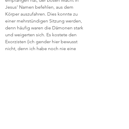
empfangen hat, der bösen Macht in 
Jesus' Namen befehlen, aus dem 
Körper auszufahren. Dies konnte zu 
einer mehrstündigen Sitzung werden, 
denn häufig waren die Dämonen stark 
und weigerten sich. Es kostete den 
Exorzisten (ich gender hier bewusst 
nicht, denn ich habe noch nie eine 
Frau getroffen, die dachte, dass sie die 
Gabe des Exorzismus hatte) teilweise 
enorme Kraft und es konnte geradezu 
ein Kampf zwischen Gut und Böse 
werden, bis der Dämon den Körper 
verließ. In meiner Gemeinde kursierten 
nicht wenige Erzählungen über 
Geisteraustreibungen, die meine Angst 
vor okkulter Belastung nur noch 
verstärkten. (Zum Thema Exorzismus 
schreibe ich zu einem späteren 