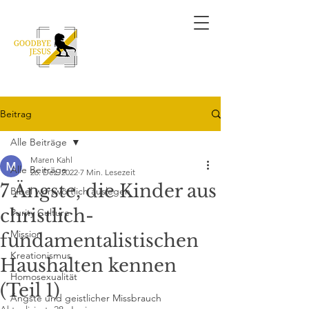
Beitrag
Alle Beiträge
Maren Kahl
Alle Beiträge
26. Dez. 2022
7 Min. Lesezeit
7 Ängste, die Kinder aus
Bibel wortwörtlich auslegen
christlich-
Purity Culture
Mission
fundamentalistischen
Kreationismus
Haushalten kennen
Homosexualität
(Teil 1)
Ängste und geistlicher Missbrauch